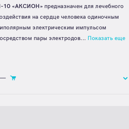
-10 «АКСИОН»
предназначен для лечебного
оздействия на сердце человека одиночным
иполярным электрическим импульсом
осредством пары электродов...
Показать еще
—
Цена
Цена по запросу
Единица расчета