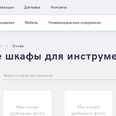
ликации
Доставка
Контакты
изделия
Мебель
Пневмокаркасные сооружения
ь
Шкафы
 шкафы для инструм
Введите номер или название
Мы скоро
Мы скоро
добавим фото
добавим фото