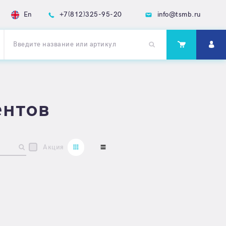
En
+7(812)325-95-20
info@tsmb.ru
ентов
Акция