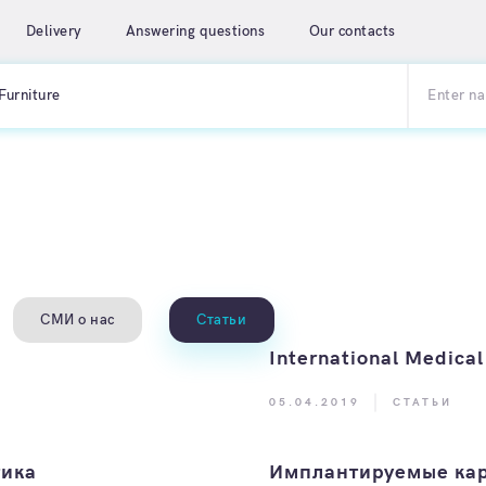
Delivery
Answering questions
Our contacts
Furniture
СМИ о нас
Статьи
International Medica
05.04.2019
СТАТЬИ
тика
Имплантируемые ка