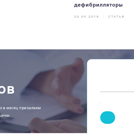
дефибрилляторы
20.09.2018
СТАТЬИ
ов
.
з в месяц присылаем
цины.