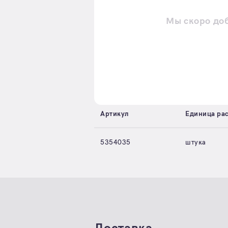
Мы скоро до
Артикул
Единица ра
5354035
штука