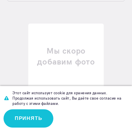
Мы скоро
добавим фото
Этот сайт использует cookie для хранения данных.
OMNISILK - Особо прочная фиксация,
Продолжая использовать сайт, Вы даёте свое согласие на
из синтетического шелка /белый/:
работу с этими файлами.
2,5см х 5м
ПРИНЯТЬ
Цена по запросу
Арт. 9004841