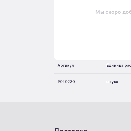
Мы скоро до
Артикул
Единица ра
9010230
штука